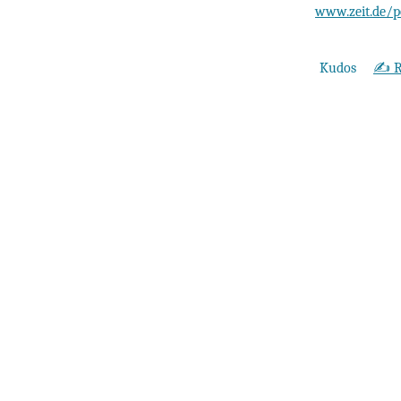
www.zeit.de/p
Kudos
✍️ R