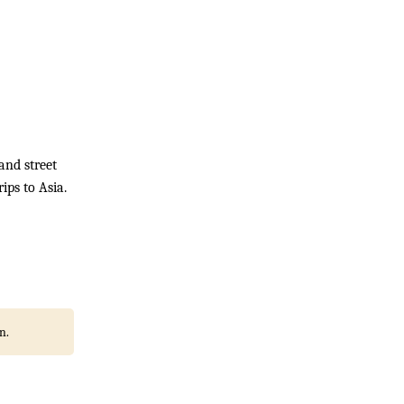
and street
ips to Asia.
n.