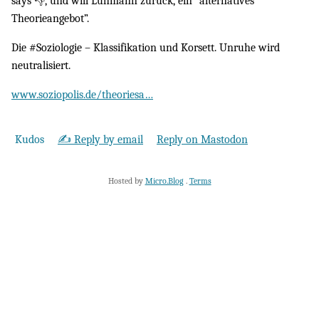
says 👎, und will Luhmann zurück, ein “alternatives
Theorieangebot”.
Die #Soziologie – Klassifikation und Korsett. Unruhe wird
neutralisiert.
www.soziopolis.de/theoriesa…
Kudos
✍️ Reply by email
Reply on Mastodon
Hosted by
Micro.Blog
.
Terms